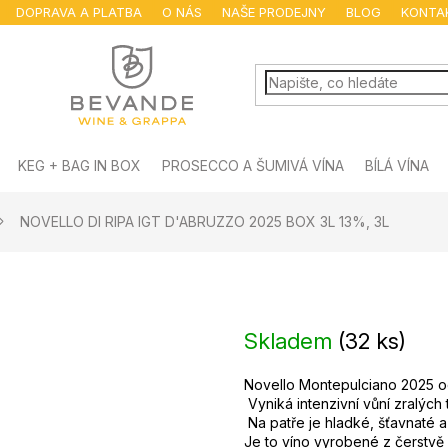
DOPRAVA A PLATBA
O NÁS
NAŠE PRODEJNY
BLOG
KONTA
KEG + BAG IN BOX
PROSECCO A ŠUMIVÁ VÍNA
BÍLÁ VÍNA
NOVELLO DI RIPA IGT D'ABRUZZO 2025 BOX 3L 13%, 3L
Skladem
(
32 ks
)
Novello Montepulciano 2025 od
 Vyniká intenzivní vůní zralých 
 Na patře je hladké, šťavnaté a
Je to víno vyrobené z čerstvě 