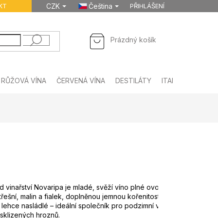
KT
CZK
Čeština
PŘIHLÁŠENÍ
NÁKUPNÍ
Prázdný košík
KOŠÍK
RŮŽOVÁ VÍNA
ČERVENÁ VÍNA
DESTILÁTY
ITALSKÉ NÁPOJE
 vinařství Novaripa je mladé, svěží víno plné ovocného kouzla a ži
třešní, malin a fialek, doplněnou jemnou kořenitostí.
 lehce nasládlé – ideální společník pro podzimní večery a tradiční n
sklizených hroznů. 