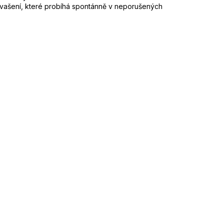
kvašení, které probíhá spontánně v neporušených bobulích nedrcený