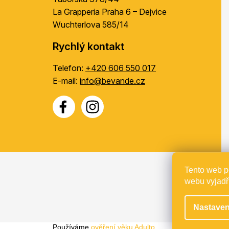
La Grapperia Praha 6 – Dejvice
Wuchterlova 585/14
Rychlý kontakt
Telefon:
+420 606 550 017
E-mail:
info@bevande.cz
Tento web p
Proje
webu vyjadřu
Nastaven
Používáme
ověření věku Adulto