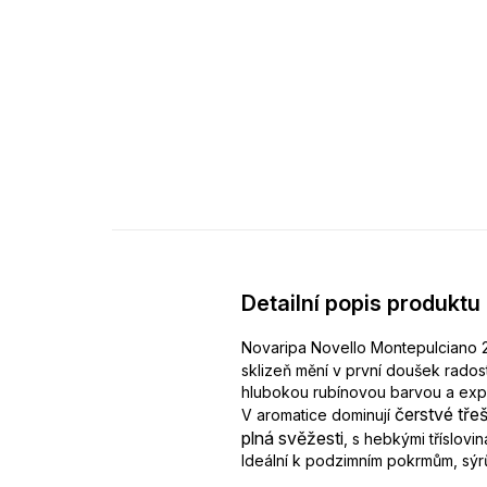
Detailní popis produktu
Novaripa Novello Montepulciano 2
sklizeň mění v první doušek rad
hlubokou rubínovou barvou a expl
čerstvé třeš
V aromatice dominují
plná svěžesti
, s hebkými tříslov
Ideální k podzimním pokrmům, sýrů