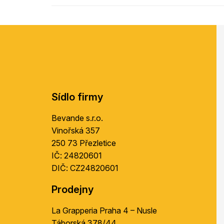
Z
á
p
a
t
í
Sídlo firmy
Bevande s.r.o.
Vinořská 357
250 73 Přezletice
IČ: 24820601
DIČ: CZ24820601
Prodejny
La Grapperia Praha 4 – Nusle
Táborská 378/44