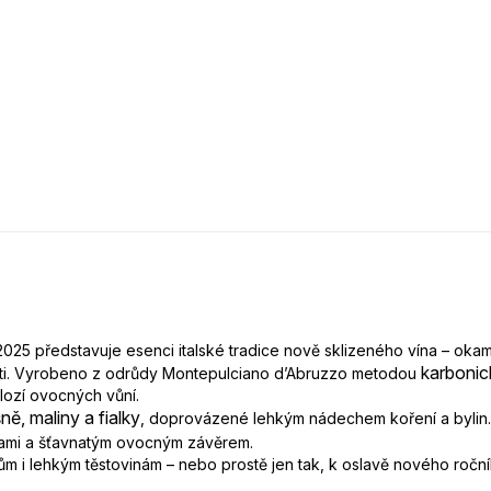
025 představuje esenci italské tradice nově sklizeného vína – oka
karboni
osti. Vyrobeno z odrůdy Montepulciano d’Abruzzo metodou
ozí ovocných vůní.
ně, maliny a fialky
, doprovázené lehkým nádechem koření a bylin.
inami a šťavnatým ovocným závěrem.
m i lehkým těstovinám – nebo prostě jen tak, k oslavě nového roční