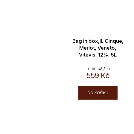
Bag in box,IL Cinque,
Merlot, Veneto,
Vitevis, 12%, 5L
Měrná
111,80 Kč / 1 l
cena:
559 Kč
DO KOŠÍKU