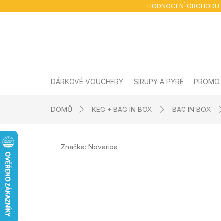
Přejít
HODNOCENÍ OBCHODU
na
obsah
DÁRKOVÉ VOUCHERY
SIRUPY A PYRÉ
PROMO
DOMŮ
KEG + BAG IN BOX
BAG IN BOX
Značka:
Novaripa