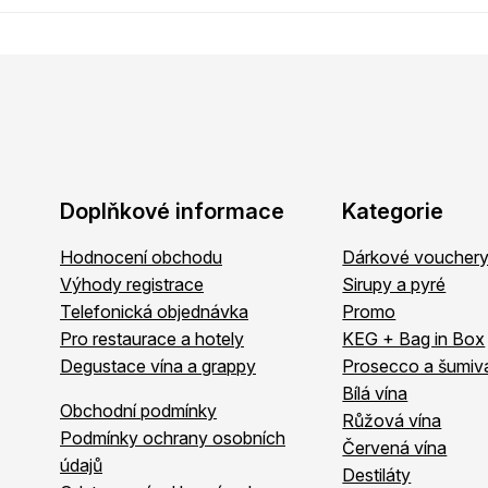
Doplňkové informace
Kategorie
Hodnocení obchodu
Dárkové voucher
Výhody registrace
Sirupy a pyré
Telefonická objednávka
Promo
Pro restaurace a hotely
KEG + Bag in Box
Degustace vína a grappy
Prosecco a šumiv
Bílá vína
Obchodní podmínky
Růžová vína
Podmínky ochrany osobních
Červená vína
údajů
Destiláty