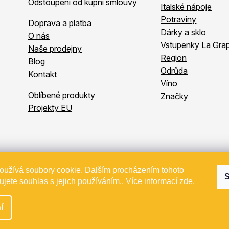
Odstoupení od kupní smlouvy
Italské nápoje
Potraviny
Doprava a platba
Dárky a sklo
O nás
Vstupenky La Grap
Naše prodejny
Region
Blog
Odrůda
Kontakt
Víno
Oblíbené produkty
Značky
Projekty EU
oužívá soubory cookie. Dalším procházením tohoto
Copyright 2026
Bevande
. Všechna práva vyhrazena.
S
kt spolufinancovaný z EU - Modernizace a automatizace v Bevande 
jete souhlas s jejich používáním.. Více informací
zde
.
Vytvořil Shoptet
í