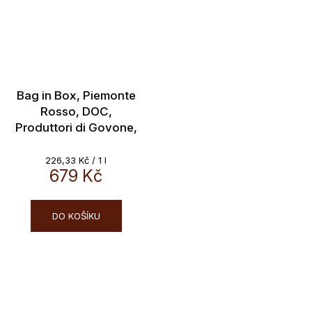
Bag in Box, Piemonte
Rosso, DOC,
Produttori di Govone,
14%, 3L
Měrná
226,33 Kč / 1 l
cena:
679 Kč
DO KOŠÍKU