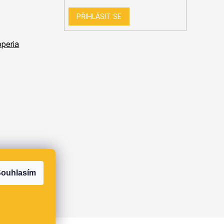
PŘIHLÁSIT SE
peria
ouhlasím
s.r.o.