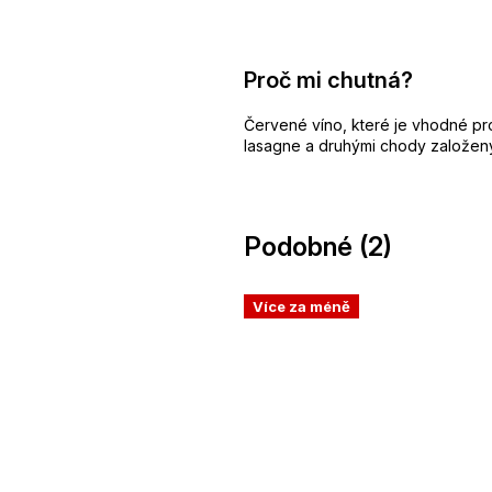
Proč mi chutná?
Červené víno, které je vhodné pro 
lasagne a druhými chody založený
Podobné (2)
Více za méně