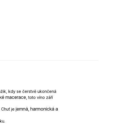
mžik, kdy se čerstvě ukončená
cké macerace
, toto víno září
jemná, harmonická a
 Chuť je
ku.